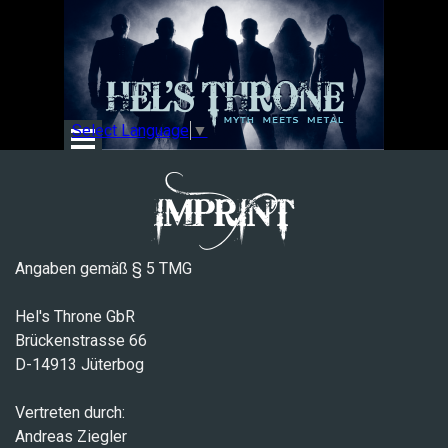
Direkt zum Seiteninhalt
Menü überspringen
Select Language
▼
IMPRINT
Angaben gemäß § 5 TMG
Hel's Throne GbR
Brückenstrasse 66
D-14913 Jüterbog
Vertreten durch:
Andreas Ziegler