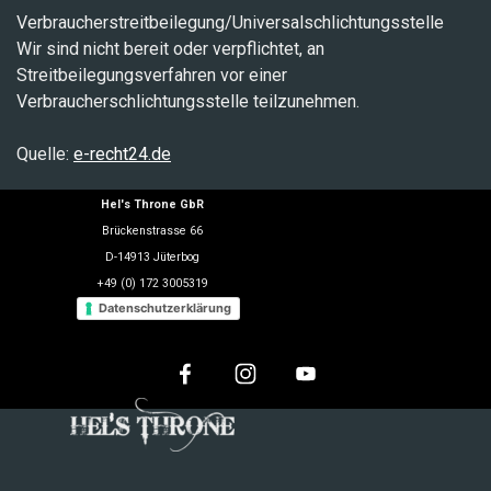
Verbraucherstreitbeilegung/Universalschlichtungsstelle
Wir sind nicht bereit oder verpflichtet, an
Streitbeilegungsverfahren vor einer
Verbraucherschlichtungsstelle teilzunehmen.
Quelle:
e-recht24.de
Hel's Throne GbR
Brückenstrasse 66
D-14913 Jüterbog
+49 (0) 172 3005319
Datenschutzerklärung
mail@helsthrone.de
Zurück zum Seiteninhalt