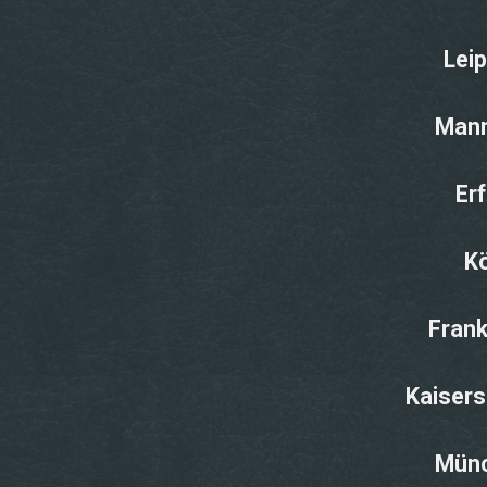
Lei
Man
Er
K
Frank
Kaisers
Mün