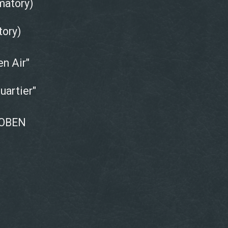
matory)
ory)
n Air"
artier"
HOBEN