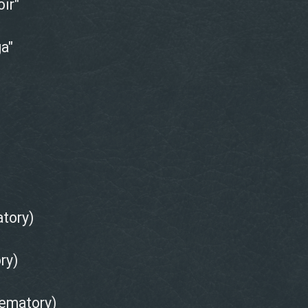
ir"
a"
tory)
ry)
rematory)