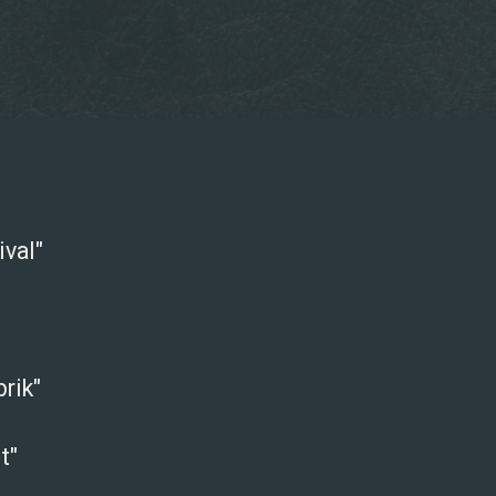
val"
rik"
t"