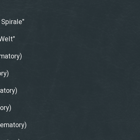
Spirale"
Welt"
matory)
ry)
atory)
ory)
rematory)