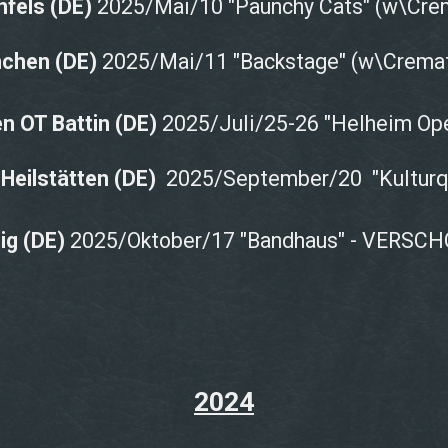
nfels (DE)
2025/Mai/10
"Paunchy Cats" (w\Cre
chen (DE)
2025/Mai/11
"Backstage" (w\Cremat
n OT Battin (DE)
2025/Juli/25-26
"Helheim Ope
 Heilstätten
(DE)
2025/September/20 "Kulturqu
ig (DE)
2025/Oktober/17 "Bandhaus" - VERSC
2024