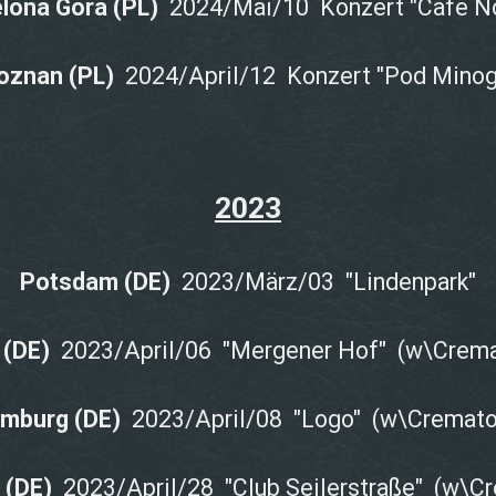
elona Góra
(PL)
2024/Mai/10 Konzert "Cafe No
oznan (PL)
2024/April/12 Konzert "Pod Minog
2023
Potsdam (DE)
2023/März/03 "Lindenpark"
r (DE)
2023/April/06 "Mergener Hof" (w\Crema
mburg (DE)
2023/April/08 "Logo" (w\Cremato
 (DE)
2023/April/28 "Club Seilerstraße" (w\C