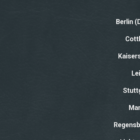
Berlin 
Cott
Kaiser
Le
Stutt
Man
Regensb