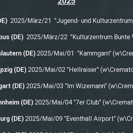
2025
(DE)
2025/März/21 "Jugend- und Kulturzentrum 
bus
(DE)
2025/März/22 "Kulturzentrum Bunte 
slautern
(DE)
2025/Mai/01 "Kammgarn" (w\Cre
ipzig (DE)
2025/Mai/02
"Hellraiser" (w\Cremato
gart (DE)
2025/Mai/03
"Im Wizemann" (w\Crem
nheim (DE)
2025/Mai/04
"7er Club" (w\Cremat
urg (DE)
2025/Mai/09
"Eventhall Airport" (w\C