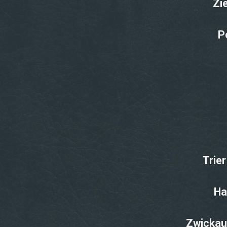
Zi
P
Trie
Ha
Zwickau