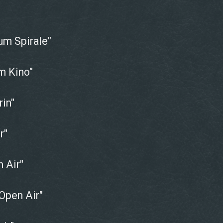
m Spirale"
m Kino"
in"
r"
 Air"
Open Air"