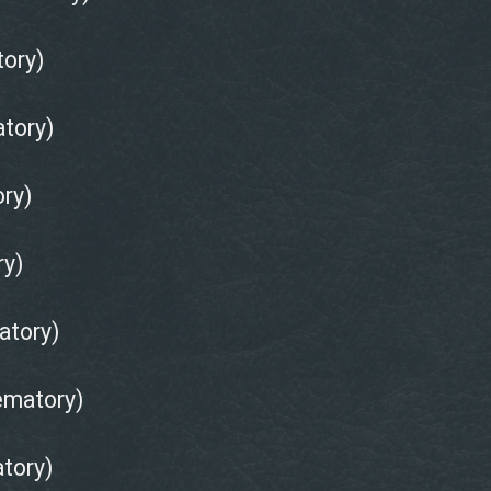
ory)
tory)
ry)
y)
atory)
matory)
tory)