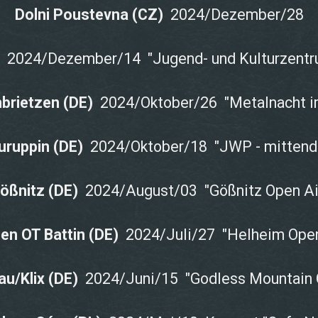
Dolni Poustevna
(CZ)
2024/Dezember/28
)
2024/Dezember/14 "Jugend- und Kulturzentru
brietzen (DE)
2024/Oktober/26 "Metalnacht i
uruppin (DE)
2024/Oktober/18 "JWP - mittendr
ößnitz (DE)
2024/August/03 "Gößnitz Open Ai
en OT Battin (DE)
2024/Juli/27 "Helheim Open
u/Klix (DE)
2024/Juni/15 "Godless Mountain 